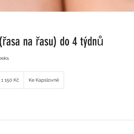
(řasa na řasu) do 4 týdnů
weeks
150
ských
1 150 Kč
Ke Kapslovně
run