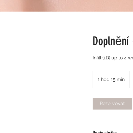
Doplnění 
Infill (1D) up to 4 
1 
če
1 hod 15 min
1
ko
h
o
1
Rezervovat
5
m
i
n