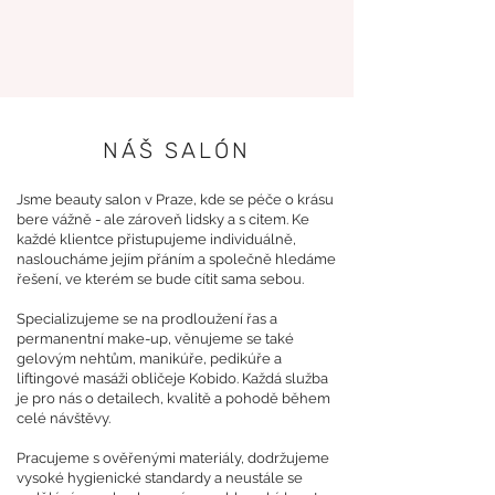
NÁŠ SALÓN
Jsme beauty salon v Praze, kde se péče o krásu
bere vážně - ale zároveň lidsky a s citem. Ke
každé klientce přistupujeme individuálně,
nasloucháme jejím přáním a společně hledáme
řešení, ve kterém se bude cítit sama sebou.
Specializujeme se na prodloužení řas a
permanentní make-up, věnujeme se také
gelovým nehtům, manikúře, pedikúře a
liftingové masáži obličeje Kobido. Každá služba
je pro nás o detailech, kvalitě a pohodě během
celé návštěvy.
Pracujeme s ověřenými materiály, dodržujeme
vysoké hygienické standardy a neustále se