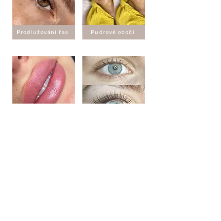
Prodlužování řas
Pudrové obočí
Aquarell lips
Lash lift
PMU oční linky
Nehtová modeláž